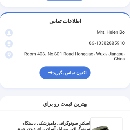
اطلاعات تماس
Mrs. Helen Bo
86-13382885910
Room 408، No.801 Road Hongqiao، Wuxi، Jiangsu،
China
اکنون تماس بگیرید
بهترين قيمت رو براي
اسکنر سونوگرافی دامپزشکی دستگاه
سونوگرافی موبایل آسان برای دیدن عمق