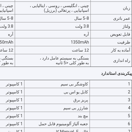
تور کارخانه
چینی ، انگلیسی ، روسی ، ایتالیایی ،
چینی ، ا
زبان
اسپانیایی ، پرتغالی (برزیل)
اسپانیای
عمر باتری
5-8 سال
5-8 سال
کنترل کیفیت
ولتاژ
3.8 ولت
3.8 ولت
با ما تماس بگیرید
قابل تعویض
آره
آره
ظرفیت
1350mAh
350mAh
اخبار
آماده به کار
12 ساعت
12 ساعت
موارد
بستگی به سیستم عامل دارد ،
بستگی به
راه اندازی
به طور کلی <5 ثانیه
به طور کلی 
Shopping Online
پیکربندی استاندارد
1
کاوشگر بی سیم
1 کامپیوتر
2
کابل یو اس بی
1 کامپیوتر
اسکنر اولتراسوند قابل حمل
3
پریز برق
1 کامپیوتر
4
شارژر بی سیم
1 کامپیوتر
اسکنر سونوگرافی دستی
5
مچ بند
1 کامپیوتر
اسکنر سونوگرافی دامپزشکی
6
جعبه آلیاژ آلومینیوم قابل حمل
1 کامپیوتر
7
قالب Manual_E کاربر
1 کامپیوتر