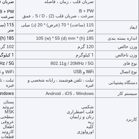
ضربان قلب ، زمان ، فاصله
ضربان ق
B + PW:
B + PW:
سرعت ، ضربان قلب (2) ، S / D ، عمق
سرعت ، ضربان
115 (ساعت) * 70 (عرض) * 20 (د) میلی
ابعاد
متر
متر
اندازه بسته بندی
185 (h) * 105 (w) * 55 (d) mm
185 (h) * 105 (w) * 55 (d) mm
وزن خالص
120 گرم
102 گرم
وزن ناخالص
1 کیلوگرم
1 کیلوگرم
نوع فای
802.11g / 20MHz / 5G
Hz / 5G
نوع اتصال
WiFi و USB
WiFi و USB
تبلت ، تلفن هوشمند ، رایانه شخصی و
تبلت ، ت
دستگاه پشتیبانی
غیره
غیره
سیستم کار
Android ، iOS ، Windows
Windows
پستان
صفحه اصلی
شکمی
تیروئید
قلب اضطراری
MSK
زنان و زایمان
سطحی
محصولات
کاربرد
ریه
عروقی
کلیه
اطفال
درباره ما
اورولوژی
کاروتید
قطعات 