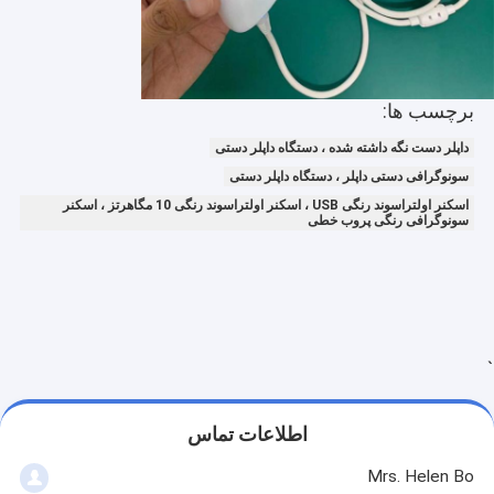
سیستم مانیتورینگ ECG
رطوبت دهنده کنسانتره اکسیژن
درماتوسکوپ ویدئو
برچسب ها:
داپلر دست نگه داشته شده ، دستگاه داپلر دستی
پمپ تزریق پزشکی
سونوگرافی دستی داپلر ، دستگاه داپلر دستی
دستگاه وین یاب
اسکنر اولتراسوند رنگی USB ، اسکنر اولتراسوند رنگی 10 مگاهرتز ، اسکنر
سونوگرافی رنگی پروب خطی
آرام واکنش خلاء دستی
ماشین آرایش دائمی
`
اطلاعات تماس
Mrs. Helen Bo