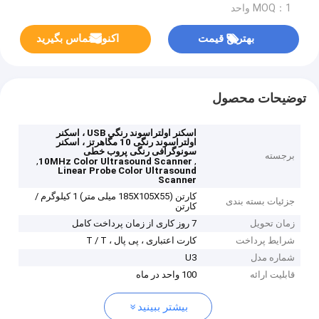
MOQ：1 واحد
بهترین قیمت
اکنون تماس بگیرید
توضیحات محصول
اسکنر اولتراسوند رنگی USB ، اسکنر
اولتراسوند رنگی 10 مگاهرتز ، اسکنر
سونوگرافی رنگی پروب خطی
برجسته
,
,
10MHz Color Ultrasound Scanner
Linear Probe Color Ultrasound
Scanner
کارتن (185X105X55 میلی متر) 1 کیلوگرم /
جزئیات بسته بندی
کارتن
زمان تحویل
7 روز کاری از زمان پرداخت کامل
شرایط پرداخت
کارت اعتباری ، پی پال ، T / T
شماره مدل
U3
قابلیت ارائه
100 واحد در ماه
بیشتر ببینید