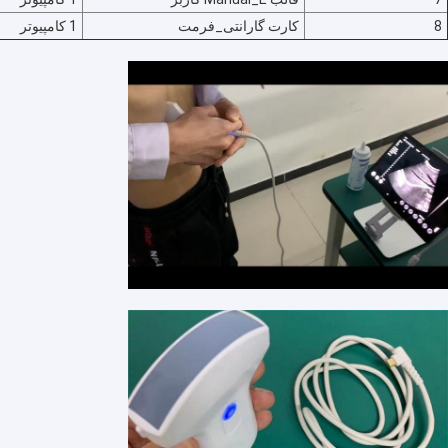
یاب یاب مادون قرمز
8
کارت گارانتی_فرمت
1 کامپیوتر
آنالایزر دیجیتال پوست
اسکنر سونوگرافی رنگ داپلر
تجهیزات محافظ شخصی PPE
اوتوسکوپ ویدئو دیجیتال
اسکنر سونوگرافی دامپزشکی
دستگاه صورت فرکانس رادیویی
دوربین دیجیتال فوندوس
کولپوسکوپ الکترونیک دیجیتال
مانیتور بیمار چند پارامتر