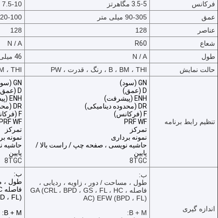
فرکانس
3.5-5 مگاهرتز
7.5-10 مگاهرتز
عمق
90-305 میلی متر
20-100 میلی متر
عناصر
128
128
شعاع
R60
N / A
طول
N / A
46 میلی متر
حالت نمایش
B ، BM ، THI ، رنگ ، قدرت ، PW
B ، BM ، THI ، رنگ
GN (سود)
GN (سود)
D (عمق)
D (عمق)
ENH (پیشرفت)
ENH (پیشرفت)
DR (محدوده دینامیکی)
DR (محدوده دینامیکی)
F (فرکانس)
F (فرکانس)
تنظیم رابط برنامه
PRF WF
PRF WF
تمرکز
تمرکز
نمونه برداری
نمونه بر
حاشیه نویسی ، صفحه چپ / راست بالا /
حاشیه ن
پایین
پایین
8TGC
8TGC
ب:
ب:
طول ، مس
طول ، مساحت / دور ، زاویه ، ردیابی ،
ف
فاصله GA (CRL ، BPD ، GS ، FL ، HC ،
D ، FL)
AC) EFW (BPD ، FL)
اندازه گیری
B + M:
B + M: