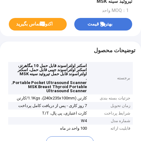
تیروئید سینه MSK
MOQ：1 واحد
بهترین قیمت
اکنون تماس بگیرید
توضیحات محصول
اسکنر اولتراسوند قابل حمل 10 مگاهرتز،
اسکنر اولتراسوند جیبی قابل حمل، اسکنر
اولتراسوند قابل حمل تیروئید سینه MSK
برجسته
,
,
Portable Pocket Ultrasound Scanner
MSK Breast Thyroid Portable
Ultrasound Scanner
جزئیات بسته بندی
کارتن (240x235x100mm)، 1.1Kgs/کارتن
زمان تحویل
7 روز کاری - پس از دریافت کامل پرداخت
شرایط پرداخت
کارت اعتباری، پی پال، T/T
شماره مدل
W4
قابلیت ارائه
100 واحد در ماه