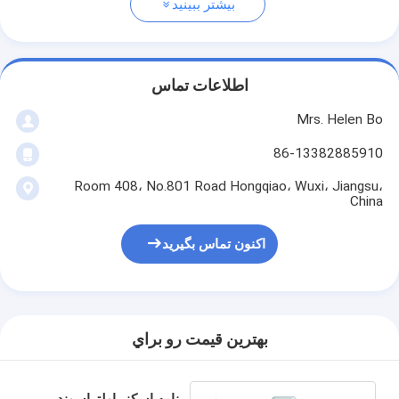
بیشتر ببینید
اطلاعات تماس
Mrs. Helen Bo
86-13382885910
Room 408، No.801 Road Hongqiao، Wuxi، Jiangsu،
China
اکنون تماس بگیرید
بهترين قيمت رو براي
برنامه اسکنر اولتراسوند