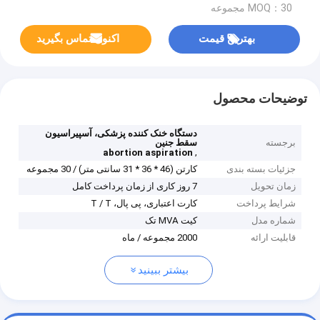
MOQ：30 مجموعه
بهترین قیمت
اکنون تماس بگیرید
توضیحات محصول
دستگاه خنک کننده پزشکی، آسپیراسیون
برجسته
سقط جنین
,
abortion aspiration
جزئیات بسته بندی
کارتن (46 * 36 * 31 سانتی متر) / 30 مجموعه
زمان تحویل
7 روز کاری از زمان پرداخت کامل
شرایط پرداخت
کارت اعتباری، پی پال، T / T
شماره مدل
کیت MVA تک
قابلیت ارائه
2000 مجموعه / ماه
بیشتر ببینید