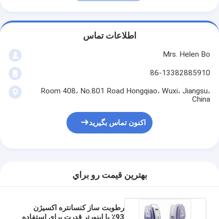
اطلاعات تماس
Mrs. Helen Bo
86-13382885910
Room 408، No.801 Road Hongqiao، Wuxi، Jiangsu،
China
اکنون تماس بگیرید
بهترين قيمت رو براي
رطوبت ساز کنسانتره اکسیژن
93٪ با اینورتر قدرت برای استفاده