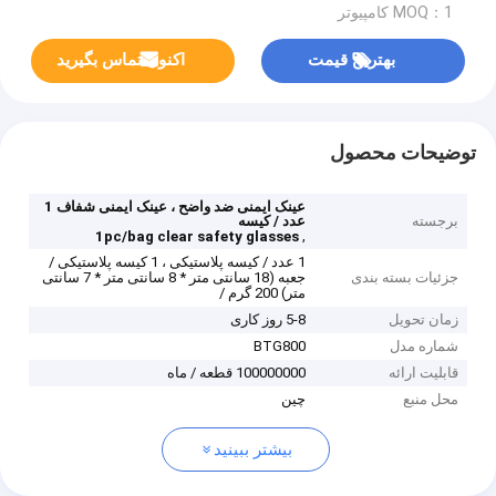
MOQ：1 کامپیوتر
بهترین قیمت
اکنون تماس بگیرید
توضیحات محصول
عینک ایمنی ضد واضح ، عینک ایمنی شفاف 1
برجسته
عدد / کیسه
,
1pc/bag clear safety glasses
1 عدد / کیسه پلاستیکی ، 1 کیسه پلاستیکی /
جزئیات بسته بندی
جعبه (18 سانتی متر * 8 سانتی متر * 7 سانتی
متر) 200 گرم /
زمان تحویل
5-8 روز کاری
شماره مدل
BTG800
قابلیت ارائه
100000000 قطعه / ماه
محل منبع
چین
بیشتر ببینید