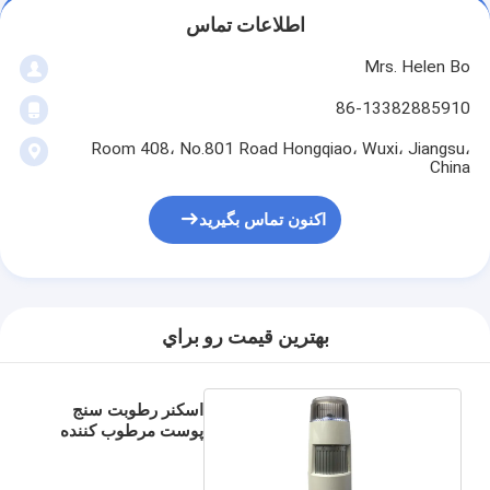
اطلاعات تماس
Mrs. Helen Bo
86-13382885910
Room 408، No.801 Road Hongqiao، Wuxi، Jiangsu،
China
اکنون تماس بگیرید
بهترين قيمت رو براي
اسکنر رطوبت سنج
پوست مرطوب کننده
پوست صورت