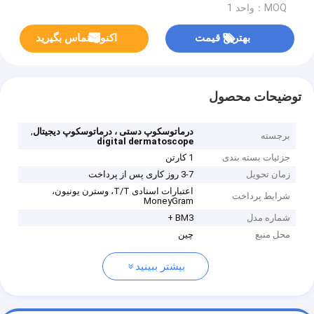
MOQ：واحد 1
بهترین قیمت
اکنون تماس بگیرید
توضیحات محصول
,
درماتوسکوپ دستی ، درماتوسکوپ دیجیتال
برجسته
digital dermatoscope
جزئیات بسته بندی
1 کارتن
زمان تحویل
3-7 روز کاری پس از پرداخت
اعتبارات اسنادی T/T، وسترن یونیون،
شرایط پرداخت
MoneyGram
شماره مدل
BM3 +
محل منبع
چين
بیشتر ببینید