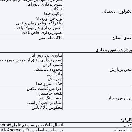
تصویربرداری پانوراما
فرکانس
تکنولوژی دیجیتالی
ترکیب فضا
نورد فن آوری M
دیافراگم پویا در زمان واقعی
تصویربرداری هارمونیک بافت
تصویربرداری خاص بافت
عمق اسکن
310 میلی متر
پردازش تصویربرداری
فناوری پردازش ابر
تصویربرداری دقیق از جریان خون ، حس
کسب کردن
پیش پردازش
محدوده دینامیکی
ماندگاری
م نرمش
حذف سر و صدا
افزایش کیفیت عکس
نقشه خاکستری
پردازش بعد از
نقشه رنگ شبه
معکوس چپ / راست
معکوس بالا / پایین
کارکرد
عمل
اتصال WiFi به هر سیستم عامل Android یا Window
حلقه سینه
بر اساس حافظه دستگاه Android یا Windows