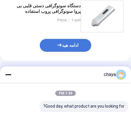
دستگاه سونوگرافی دستی قلبی بی
پروا سونوگرافی پروب استفاده
انسانی یا دامپزشکی در دسترس
Price： 1 unit
است
ادامه هید
محصولات توصیه شده
chaya
1:39 PM
Good day, what product are you looking for?
اسکنر سونوگرافی دستی
اسکنر سونوگرافی جیبی
اسکنر اولتراسو