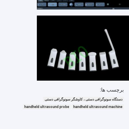
یاب یاب مادون قرمز
آنالایزر دیجیتال پوست
اسکنر سونوگرافی رنگ داپلر
تجهیزات محافظ شخصی PPE
اوتوسکوپ ویدئو دیجیتال
اسکنر سونوگرافی دامپزشکی
دستگاه صورت فرکانس رادیویی
برچسب ها:
دوربین دیجیتال فوندوس
دستگاه سونوگرافی دستی ، کاوشگر سونوگرافی دستی
کولپوسکوپ الکترونیک دیجیتال
handheld ultrasound probe
handheld ultrasound machine
مانیتور بیمار چند پارامتر