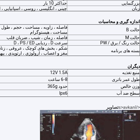
بزرگنمایی
حداکثر 10 بار
زبان
چینی ، انگلیسی ، روسی ، اسپانیایی ، ای
اندازه گیری و محاسبات
فاصله ، زاویه ، مساحت ، حجم ، طول 
حالت B
مساحت ، هیستوگرام
حالت M
فاصله ، زمان ، شیب ، ضربان قلب
حالت رنگ / برق / PW
سرعت D ، ردیابی D ، PS / ED
شکم ، بخش های کوچک ، عروقی ، زنان و
بسته های برنامه
مغز و اعصاب ، ارولوژی ، ارتوپدی ، بی
دیگران
منبع تغذیه
12V 1.5A
طول عمر باتری
6-8 ساعت
وزن خالص
حدود 365g
سطح ضد آب
Ipx6
صفحه اصلی
</s>avkanî
تصاویر
محصولات
درباره ما