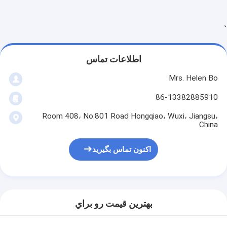
سیستم مانیتورینگ ECG
رطوبت دهنده کنسانتره اکسیژن
`
درماتوسکوپ ویدئو
اطلاعات تماس
پمپ تزریق پزشکی
Mrs. Helen Bo
دستگاه وین یاب
86-13382885910
آرام واکنش خلاء دستی
Room 408، No.801 Road Hongqiao، Wuxi، Jiangsu،
China
ماشین آرایش دائمی
اکنون تماس بگیرید
بهترين قيمت رو براي