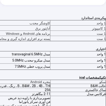
پیکربندی استاندارد
1 واحد
کاوشگر محدب
1 کامپیوتر
آداپتور برق
1 ست
برنامه های Android و Windows
1 ست
بسته نرم افزاری اندازه گیری و محاس
اختیاری
1 واحد
مبدل transvaginal 6.5MHz
1 واحد
مبدل میکرو-محدب 5.0MHz
1 واحد
مبدل پروب خطی 7.5MHz
تکنیک
مشخصات ical
سکو
پنجره Android
حالت B&W
B ، B&M ، 2B ، 4B ، THI ، رنگ ، قدرت ، PW
ساک خاکستری
256
فرکانس مبدل
2-11 مگاهرتز
تصویربرداری با زاویه دید عریض
فن آوری تمرکز پانوراما
سازگار با خون پر سرعت و کم سرعت