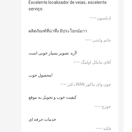
Excelente localizador de veias، excelente
serviço.
—— ادیلسون
ผลิตภัณฑ์ที่น่าทึ่ง มีประโยกน์มาา
—— خانم وانتنی
آره. تصویر بسیار خوبی است!
—— آقای مایکل اولینگ
محصول خوب!
—— دکتر WAN چون وای ماکور
کیفیت خوب و تحویل به موقع
—— جورج
خدمات حرفه ای
—— فکته