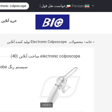
درخواست نقل قول
|
Persian
خرید آنلاین
خانه
محصولات
Electronic Colposcope تولید کننده آنلاین
electronic colposcope ساخت آنلاین
(40)
سیستم رنگ PAL Color Probe کالسکوپ دیجیتال الکترونیک دیجیتال با باتری AAA