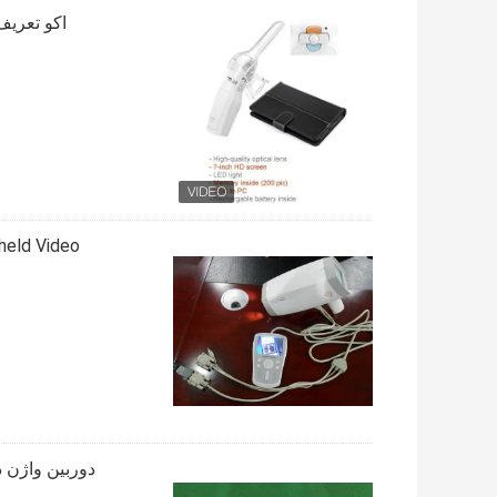
اکو تعریف
held Video
دوربین واژن دیجی