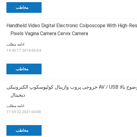
مخاطب
Handheld Video Digital Electronic Colposcope With High-Res
Pixels Vagina Camera Cervix Camera
ادامه مطلب
2018-06-04 14:43:17
مخاطب
صفحه نمایش با وضوح بالا AV / USB خروجی پروب واژینال کولپوسکوپ الکترونیکی
دیجیتال
ادامه مطلب
2021-04-08 17:59:32
مخاطب