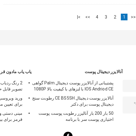
>|
>>
4
3
2
1
<<
آنالایزر دیجیتال پوست
یاب یاب مادون قر
پشتیبانی از آنالایزر پوست دیجیتال Palm گواهی
2 رنگ ردیاب
IOS Andriod CE با لنزهای با کیفیت بالا 1080P
تصویر قابل حمل وین 
آنالایزر پوست دیجیتال CE BS5SH رطوبت سنج
دیجیتال پوست برای دکتر
برای تعیین م
50 بار 200 بار آنالیزر رطوبت پوست پوست
مینی دستی وی
اختیاری پوست سر با برنامه
قرمز برای بی