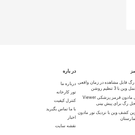
در باره
مز
 رگ قابل مشاهده در زمان واقعی
درباره ما
با 3 تنظیم روشن
تور کارخانه
ورید ویروسی مادون قرمز پزشکی Viewer
کنترل کیفیت
حل رگ برای پیش بینی
با ما تماس بگیرید
ن کشف وین با نزدیک نور مادون
اخبار
مارستان
نقشه سایت