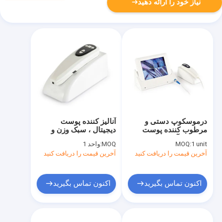
نیاز خود را ارائه دهید
درموسکوپ دستی و
آنالیز کننده پوست
مرطوب کننده پوست
دیجیتال ، سبک وزن و
صورت و آنالایزر روغن
طولانی ، دارای لنز UV
1 unit
MOQ:
MOQ:
واحد 1
آنالیز سر وای فای
است
آخرین قیمت را دریافت کنید
آخرین قیمت را دریافت کنید
اکنون تماس بگیرید
اکنون تماس بگیرید