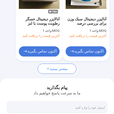
تور کارخانه
کنترل کیفیت
آنالیزر دیجیتال سبک وزن
آنالایزر دیجیتال حسگر
برای بررسی درصد
رطوبت پوست با لنز
با ما تماس بگیرید
انعطاف پذیر رنگدانه های
پوست و لنز پوست سر
MOQ:
واحد 1
MOQ:
واحد 1
روغن روغن
آخرین قیمت را دریافت کنید
آخرین قیمت را دریافت کنید
اخبار
موارد
اکنون تماس بگیرید
اکنون تماس بگیرید
Shopping Online
بیشتر ببینید
اسکنر اولتراسوند قابل حمل
پیام بگذارید
ما به سرعت پاسخ خواهیم داد
اسکنر سونوگرافی دستی
اسکنر سونوگرافی دامپزشکی