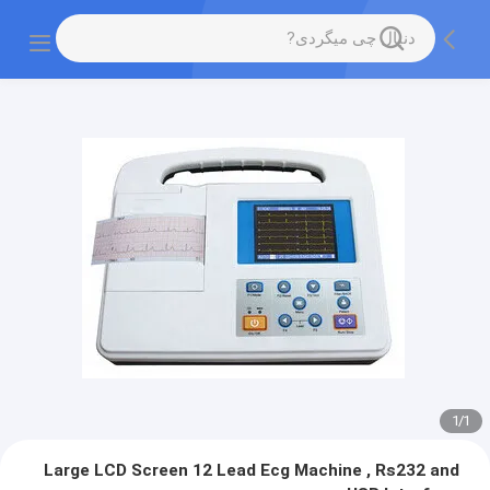
1
/
1
Large LCD Screen 12 Lead Ecg Machine , Rs232 and